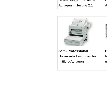
Basislösungen für kleine
B
Auflagen in Teilung 2:1
A
Semi-Professional
P
Universelle Lösungen für
I
mittlere Auflagen
g