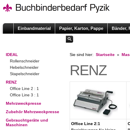
Einbandmaterial
Papier, Karton, Pappe
Bänder, 
IDEAL
Sie sind hier:
Startseite
»
Mas
Rollenschneider
RENZ
Hebelschneider
Stapelschneider
RENZ
Office Line 2 : 1
Office Line 3 : 1
Mehrzweckpresse
Zubehör Mehrzweckpresse
Gebrauchtgeräte und
Office Line 2:1
O
Maschinen