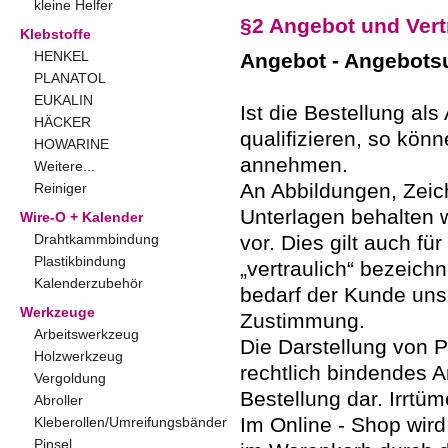
kleine Helfer
§2 Angebot und Ver
Klebstoffe
HENKEL
Angebot - Angebotsu
PLANATOL
EUKALIN
Ist die Bestellung a
HÄCKER
qualifizieren, so kön
HOWARINE
annehmen.
Weitere...
An Abbildungen, Zeic
Reiniger
Unterlagen behalten 
Wire-O + Kalender
Drahtkammbindung
vor. Dies gilt auch für
Plastikbindung
„vertraulich“ bezeichn
Kalenderzubehör
bedarf der Kunde unse
Werkzeuge
Zustimmung.
Arbeitswerkzeug
Die Darstellung von P
Holzwerkzeug
rechtlich bindendes A
Vergoldung
Bestellung dar. Irrtüm
Abroller
Im Online - Shop wird
Kleberollen/Umreifungsbänder
Pinsel