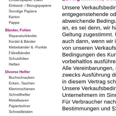
Einband- / Bezugspapiere
Unsere Verkaufsbedin
Sonstige Papiere
entgegenstehende od
Karton
abweichende Bedingu
Pappe
an, es sei denn, wir h
Bänder, Folien
Geltung zugestimmt.
Reparaturbänder
auch dann, wenn wir 
Kordel & Bänder
von unseren Verkauf
Klebebänder & -Punkte
Fälzelbänder
Bedingungen des Kun
Schutzfolien
vorbehaltlos ausführe
Heften
Alle Vereinbarungen
Diverse Helfer
zwecks Ausführung di
Buchschrauben
in diesem Vertrag schr
Ecken, Taschen
Unsere Verkaufsbedi
Klemmschienen
Unternehmern im Sin
Schnellhefter
Metallwaren
Für Verbraucher nach
Papierbohrer
Bestimmungen und §3
Schneidleisten