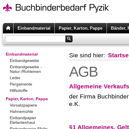
Einbandmaterial
Papier, Karton, Pappe
Bänder, 
Einbandmaterial
Sie sind hier:
Startse
Einbandgewebe
AGB
Einbandgewebe -
Natur-/Rohleinen
Leder
Pergamente
Allgemeine Verkauf
Hilfsstoffe
der Firma Buchbinderb
Papier, Karton, Pappe
e.K.
Vorsatzpapiere
Hahnemühle
Einbandpapier
Elefantenhaut
§1 Allgemeines, Gel
Einbandpapier Efalin