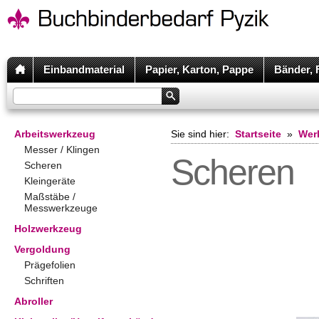
Einbandmaterial
Papier, Karton, Pappe
Bänder, 
Arbeitswerkzeug
Sie sind hier:
Startseite
»
Wer
Messer / Klingen
Scheren
Scheren
Kleingeräte
Maßstäbe /
Messwerkzeuge
Holzwerkzeug
Vergoldung
Prägefolien
Schriften
Abroller