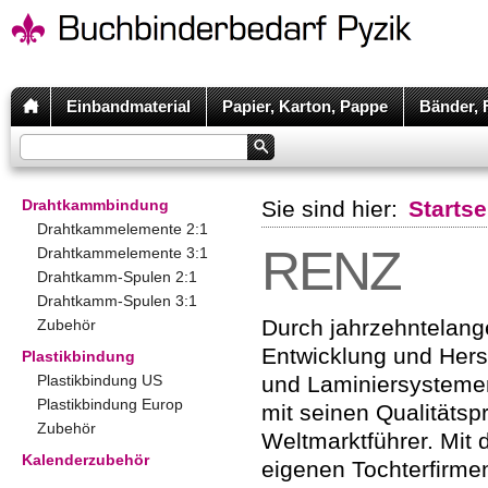
Einbandmaterial
Papier, Karton, Pappe
Bänder, 
Drahtkammbindung
Sie sind hier:
Startse
Drahtkammelemente 2:1
RENZ
Drahtkammelemente 3:1
Drahtkamm-Spulen 2:1
Drahtkamm-Spulen 3:1
Durch jahrzehntelang
Zubehör
Entwicklung und Hers
Plastikbindung
Plastikbindung US
und Laminiersysteme
Plastikbindung Europ
mit seinen Qualitätsp
Zubehör
Weltmarktführer. Mit
Kalenderzubehör
eigenen Tochterfirmen