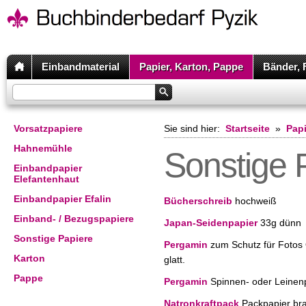
Einbandmaterial
Papier, Karton, Pappe
Bänder, 
Vorsatzpapiere
Sie sind hier:
Startseite
»
Papi
Hahnemühle
Sonstige 
Einbandpapier
Elefantenhaut
Einbandpapier Efalin
Bücherschreib
hochweiß
Einband- / Bezugspapiere
Japan-Seidenpapier
33g dünn
Sonstige Papiere
Pergamin
zum Schutz für Fotos
Karton
glatt.
Pappe
Pergamin
Spinnen- oder Leinen
Natronkraftpack
Packpapier br