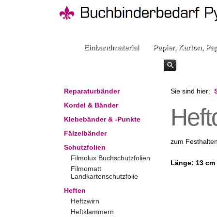
Einbandmaterial
Papier, Karton, Pa
Reparaturbänder
Sie sind hier:
Kordel & Bänder
Heft
Klebebänder & -Punkte
Fälzelbänder
zum Festhalte
Schutzfolien
Filmolux Buchschutzfolien
Länge: 13 cm
Filmomatt
Landkartenschutzfolie
Heften
Heftzwirn
Heftklammern