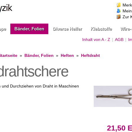
Merk
Mein
Zur 
ppe
Bänder, Folien
Diverse Helfer
Klebstoffe
Wire-
Inhalt von A - Z
|
AGB
|
I
Startseite
»
Bänder, Folien
»
Heften
»
Heftdraht
drahtschere
n und Durchziehen von Draht in Maschinen
21,50 